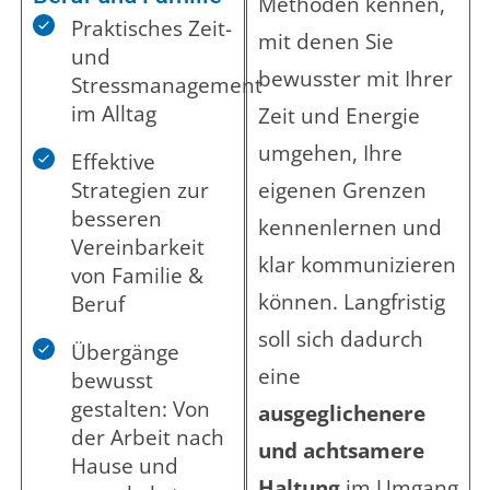
Methoden kennen,
Praktisches Zeit-
mit denen Sie
und
bewusster mit Ihrer
Stressmanagement
im Alltag
Zeit und Energie
umgehen, Ihre
Effektive
Strategien zur
eigenen Grenzen
besseren
kennenlernen und
Vereinbarkeit
klar kommunizieren
von Familie &
können. Langfristig
Beruf
soll sich dadurch
Übergänge
eine
bewusst
gestalten: Von
ausgeglichenere
der Arbeit nach
und achtsamere
Hause und
Haltung
im Umgang