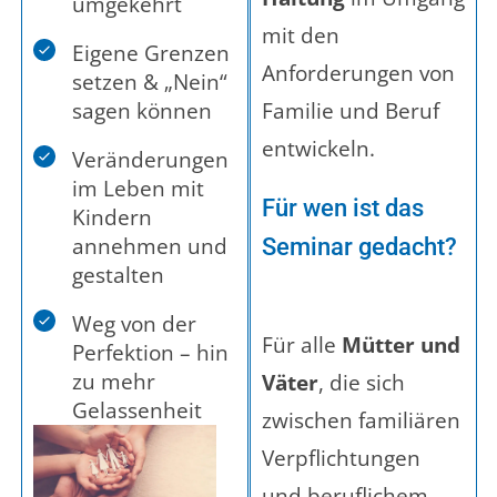
umgekehrt
mit den
Eigene Grenzen
Anforderungen von
setzen & „Nein“
sagen können
Familie und Beruf
entwickeln.
Veränderungen
im Leben mit
Für wen ist das
Kindern
annehmen und
Seminar gedacht?
gestalten
Weg von der
Für alle
Mütter und
Perfektion – hin
zu mehr
Väter
, die sich
Gelassenheit
zwischen familiären
Verpflichtungen
und beruflichem